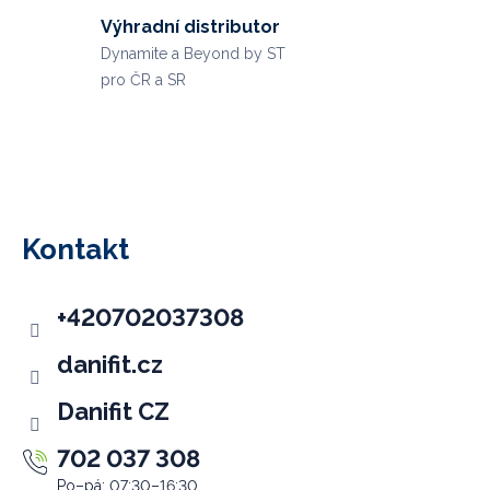
Výhradní distributor
Dynamite a Beyond by ST
pro ČR a SR
Z
á
p
Kontakt
a
t
+420702037308
í
danifit.cz
Danifit CZ
702 037 308