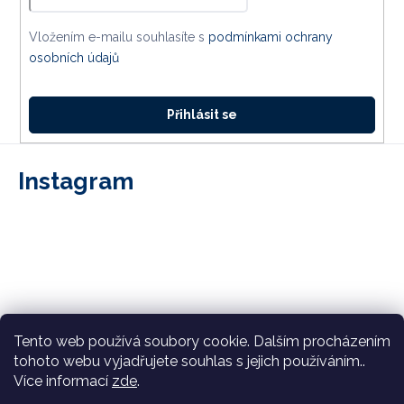
Vložením e-mailu souhlasíte s
podmínkami ochrany
osobních údajů
Přihlásit se
Instagram
Tento web používá soubory cookie. Dalším procházením
tohoto webu vyjadřujete souhlas s jejich používáním..
Více informací
zde
.
Sledovat na Instagramu