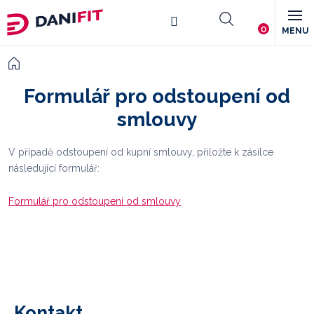
Přejít
Nákupní
na
obsah
košík
Domů
Formulář pro odstoupení od
smlouvy
V případě odstoupení od kupní smlouvy, přiložte k zásilce
následující formulář:
Formulář pro odstoupení od smlouvy
Z
á
p
Kontakt