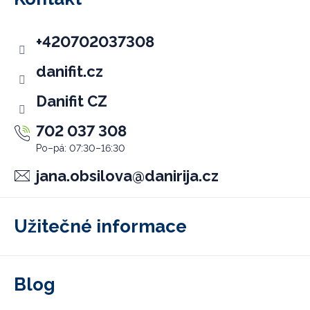
a
t
+420702037308
í
danifit.cz
Danifit CZ
702 037 308
jana.obsilova
@
danirija.cz
Užitečné informace
Blog