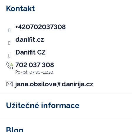
p
Kontakt
a
t
+420702037308
í
danifit.cz
Danifit CZ
702 037 308
jana.obsilova
@
danirija.cz
Užitečné informace
Blog