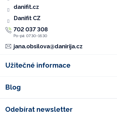
í
danifit.cz
Danifit CZ
702 037 308
jana.obsilova
@
danirija.cz
Užitečné informace
Blog
Odebírat newsletter