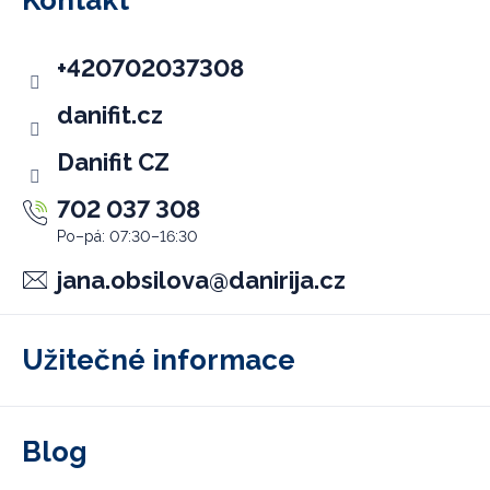
Kontakt
a
t
+420702037308
í
danifit.cz
Danifit CZ
702 037 308
jana.obsilova
@
danirija.cz
Užitečné informace
Blog