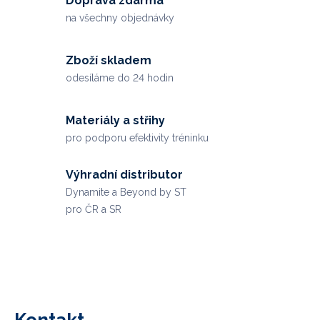
Doprava zdarma
na všechny objednávky
Zboží skladem
odesíláme do 24 hodin
Materiály a střihy
pro podporu efektivity tréninku
Výhradní distributor
Dynamite a Beyond by ST
pro ČR a SR
Z
á
p