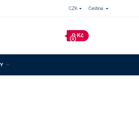
CZK
Čeština
Nákupní
košík
Y