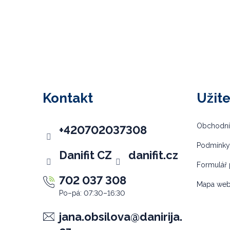
Z
á
p
Kontakt
Užit
a
t
Obchodní
+420702037308
í
Podmínky
Danifit CZ
danifit.cz
Formulář 
702 037 308
Mapa we
jana.obsilova
@
danirija.