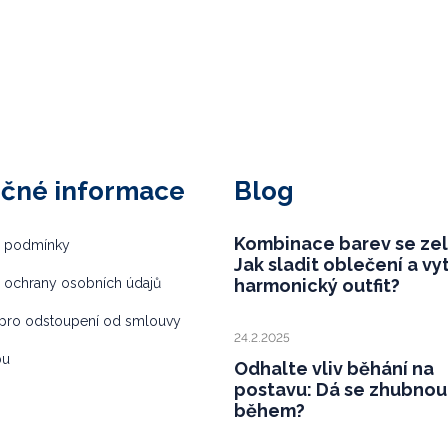
ečné informace
Blog
Kombinace barev se ze
 podmínky
Jak sladit oblečení a vy
 ochrany osobních údajů
harmonický outfit?
pro odstoupení od smlouvy
24.2.2025
bu
Odhalte vliv běhání na
postavu: Dá se zhubnou
během?