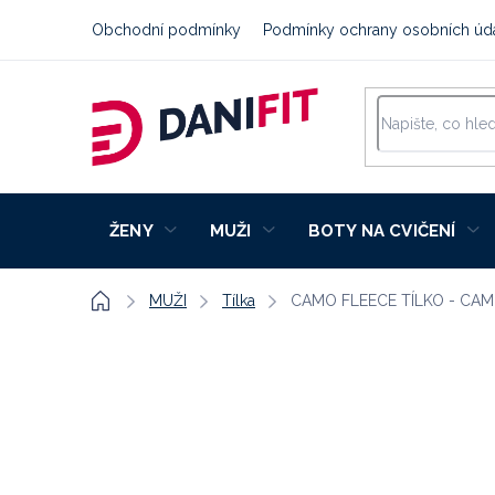
Přejít
Obchodní podmínky
Podmínky ochrany osobních úd
na
obsah
ŽENY
MUŽI
BOTY NA CVIČENÍ
Domů
MUŽI
Tílka
CAMO FLEECE TÍLKO - CA