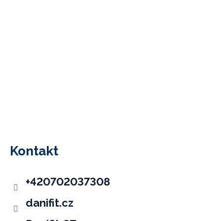
Z
á
p
Kontakt
a
t
+420702037308
í
danifit.cz