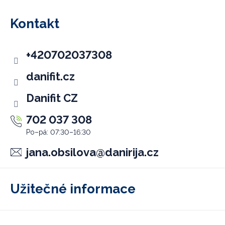
á
p
Kontakt
a
t
+420702037308
í
danifit.cz
Danifit CZ
702 037 308
jana.obsilova
@
danirija.cz
Užitečné informace