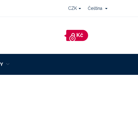
CZK
Čeština
Nákupní
košík
Y