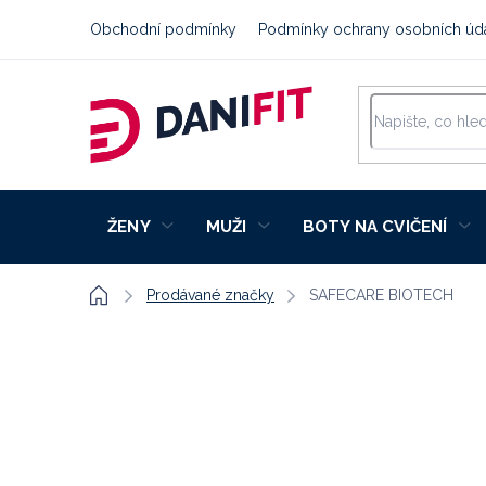
Přejít
Obchodní podmínky
Podmínky ochrany osobních úd
na
obsah
ŽENY
MUŽI
BOTY NA CVIČENÍ
Domů
Prodávané značky
SAFECARE BIOTECH