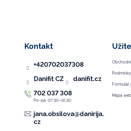
Z
á
p
Kontakt
Užit
a
t
Obchodní
+420702037308
í
Podmínky
Danifit CZ
danifit.cz
Formulář 
702 037 308
Mapa we
jana.obsilova
@
danirija.
cz