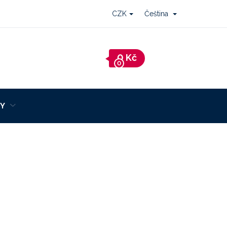
CZK
Čeština
Nákupní
košík
Y