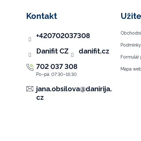
á
p
Kontakt
Užit
a
t
Obchodní
+420702037308
í
Podmínky
Danifit CZ
danifit.cz
Formulář 
702 037 308
Mapa we
jana.obsilova
@
danirija.
cz