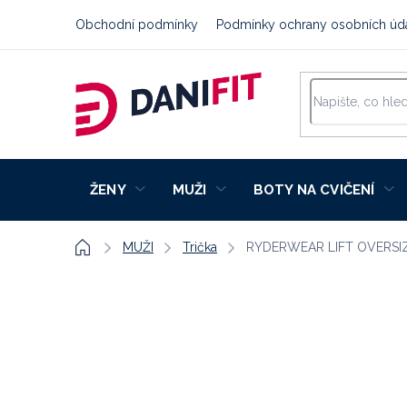
Přejít
Obchodní podmínky
Podmínky ochrany osobních úd
na
obsah
ŽENY
MUŽI
BOTY NA CVIČENÍ
Domů
MUŽI
Trička
RYDERWEAR LIFT OVERSIZ