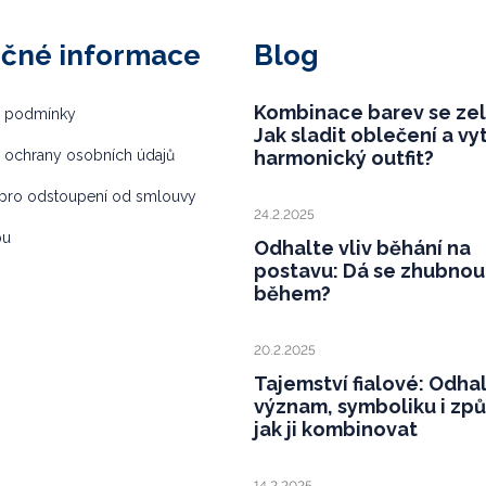
ečné informace
Blog
Kombinace barev se ze
 podmínky
Jak sladit oblečení a vy
 ochrany osobních údajů
harmonický outfit?
pro odstoupení od smlouvy
24.2.2025
bu
Odhalte vliv běhání na
postavu: Dá se zhubnou
během?
20.2.2025
Tajemství fialové: Odha
význam, symboliku i zp
jak ji kombinovat
14.2.2025