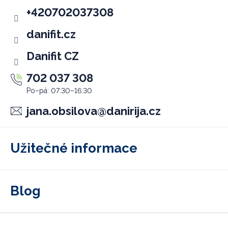
t
+420702037308
í
danifit.cz
Danifit CZ
702 037 308
jana.obsilova
@
danirija.cz
Užitečné informace
Blog