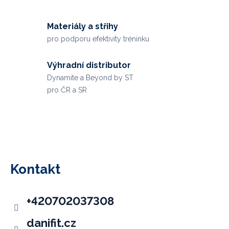
Materiály a střihy
pro podporu efektivity tréninku
Výhradní distributor
Dynamite a Beyond by ST
pro ČR a SR
Z
á
p
Kontakt
a
t
+420702037308
í
danifit.cz