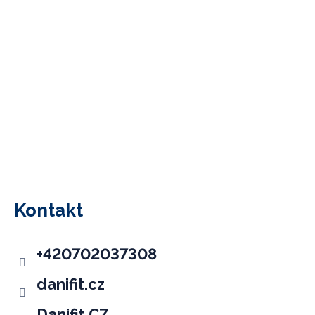
Z
á
p
Kontakt
a
t
+420702037308
í
danifit.cz
Danifit CZ