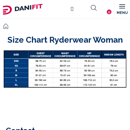
Skip
Shopping
to
content
cart
Home
Size Chart Ryderwear Woman
F
o
o