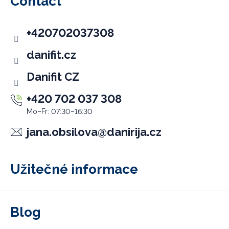
Contact
t
e
+420702037308
r
danifit.cz
E
Danifit CZ
+420 702 037 308
jana.obsilova
@
danirija.cz
Užitečné informace
Blog