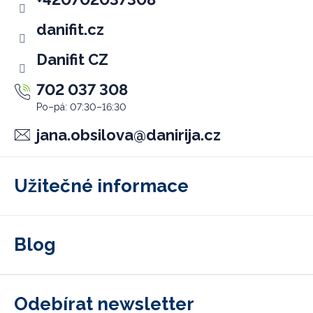
í
danifit.cz
Danifit CZ
702 037 308
jana.obsilova
@
danirija.cz
Užitečné informace
Blog
Odebírat newsletter