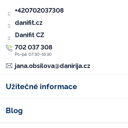
t
+420702037308
í
danifit.cz
Danifit CZ
702 037 308
jana.obsilova
@
danirija.cz
Užitečné informace
Blog