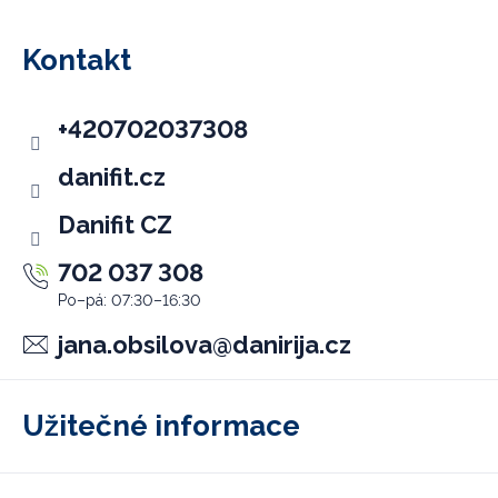
á
p
Kontakt
a
t
+420702037308
í
danifit.cz
Danifit CZ
702 037 308
jana.obsilova
@
danirija.cz
Užitečné informace