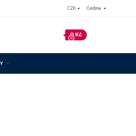
CZK
Čeština
Nákupní
košík
Y