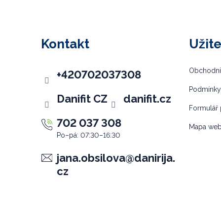
Z
á
p
Kontakt
Užit
a
t
Obchodní
+420702037308
í
Podmínky
Danifit CZ
danifit.cz
Formulář 
702 037 308
Mapa we
jana.obsilova
@
danirija.
cz