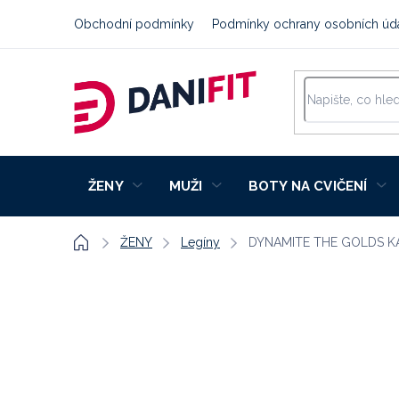
Přejít
Obchodní podmínky
Podmínky ochrany osobních úd
na
obsah
ŽENY
MUŽI
BOTY NA CVIČENÍ
Domů
ŽENY
Legíny
DYNAMITE THE GOLDS 