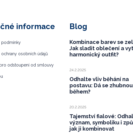
ečné informace
Blog
Kombinace barev se ze
 podmínky
Jak sladit oblečení a vy
 ochrany osobních údajů
harmonický outfit?
pro odstoupení od smlouvy
24.2.2025
bu
Odhalte vliv běhání na
postavu: Dá se zhubnou
během?
20.2.2025
Tajemství fialové: Odha
význam, symboliku i zp
jak ji kombinovat