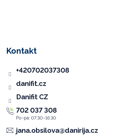
Z
á
p
Kontakt
a
t
+420702037308
í
danifit.cz
Danifit CZ
702 037 308
jana.obsilova
@
danirija.cz