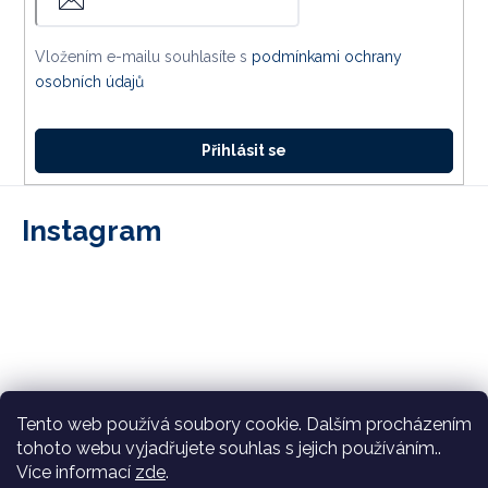
Vložením e-mailu souhlasíte s
podmínkami ochrany
osobních údajů
Přihlásit se
Instagram
Tento web používá soubory cookie. Dalším procházením
tohoto webu vyjadřujete souhlas s jejich používáním..
Více informací
zde
.
Sledovat na Instagramu