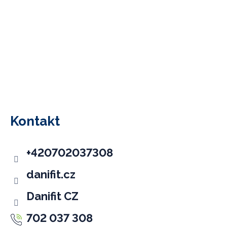
Z
á
p
Kontakt
a
t
+420702037308
í
danifit.cz
Danifit CZ
702 037 308