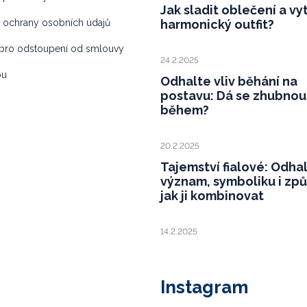
Jak sladit oblečení a vy
 ochrany osobních údajů
harmonický outfit?
pro odstoupení od smlouvy
24.2.2025
bu
Odhalte vliv běhání na
postavu: Dá se zhubnou
během?
20.2.2025
Tajemství fialové: Odha
význam, symboliku i zp
jak ji kombinovat
14.2.2025
Instagram