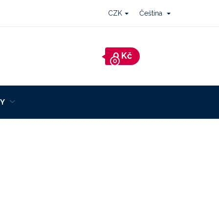
CZK
Čeština
Nákupní
košík
Y