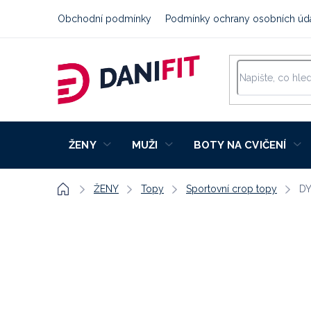
Přejít
Obchodní podmínky
Podmínky ochrany osobních úd
na
obsah
ŽENY
MUŽI
BOTY NA CVIČENÍ
Domů
ŽENY
Topy
Sportovní crop topy
DY