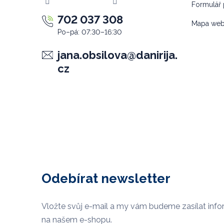
Formulář 
702 037 308
Mapa we
jana.obsilova
@
danirija.
cz
Odebírat newsletter
Vložte svůj e-mail a my vám budeme zasílat inf
na našem e-shopu.