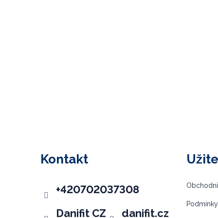
Z
á
p
Kontakt
Užit
a
t
Obchodní
+420702037308
í
Podmínky
Danifit CZ
danifit.cz