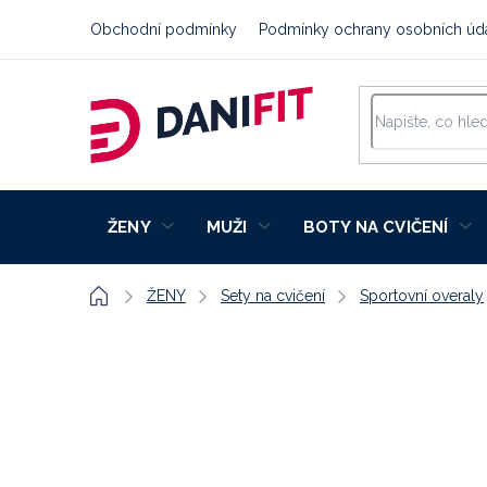
Přejít
Obchodní podmínky
Podmínky ochrany osobních úd
na
obsah
ŽENY
MUŽI
BOTY NA CVIČENÍ
Domů
ŽENY
Sety na cvičení
Sportovní overaly