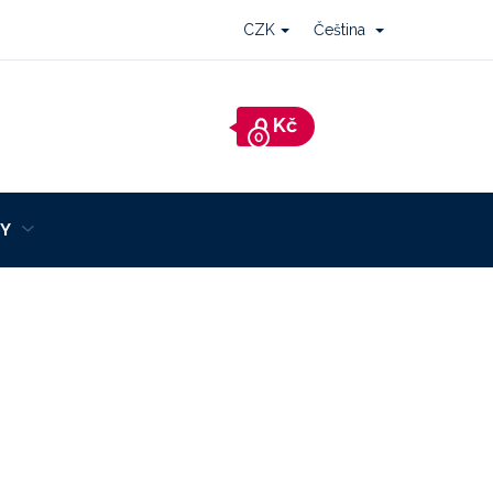
CZK
Čeština
Nákupní
košík
Y