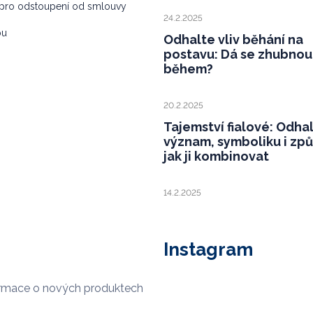
pro odstoupení od smlouvy
24.2.2025
bu
Odhalte vliv běhání na
postavu: Dá se zhubnou
během?
20.2.2025
Tajemství fialové: Odha
význam, symboliku i zp
jak ji kombinovat
14.2.2025
Instagram
ormace o nových produktech