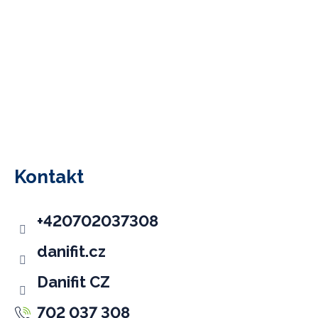
Z
á
p
Kontakt
a
t
+420702037308
í
danifit.cz
Danifit CZ
702 037 308