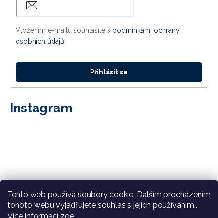
Vložením e-mailu souhlasíte s
podmínkami ochrany
osobních údajů
Přihlásit se
Instagram
Tento web používá soubory cookie. Dalším procházením
tohoto webu vyjadřujete souhlas s jejich používáním..
Více informací
zde
.
Sledovat na Instagramu