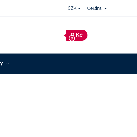
CZK
Čeština
Nákupní
košík
Y