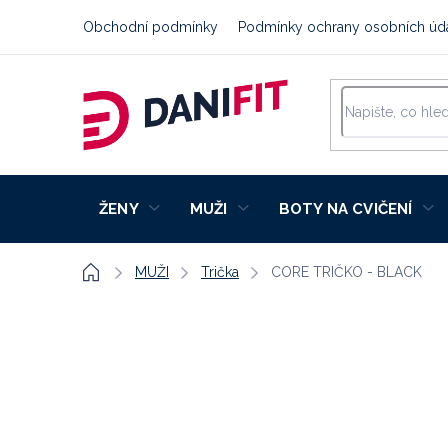
Přejít
Obchodní podmínky
Podmínky ochrany osobních úd
na
obsah
ŽENY
MUŽI
BOTY NA CVIČENÍ
Domů
MUŽI
Trička
CORE TRIČKO - BLACK