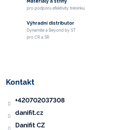
Materiály a střihy
pro podporu efektivity tréninku
Výhradní distributor
Dynamite a Beyond by ST
pro ČR a SR
Z
á
p
Kontakt
a
t
+420702037308
í
danifit.cz
Danifit CZ