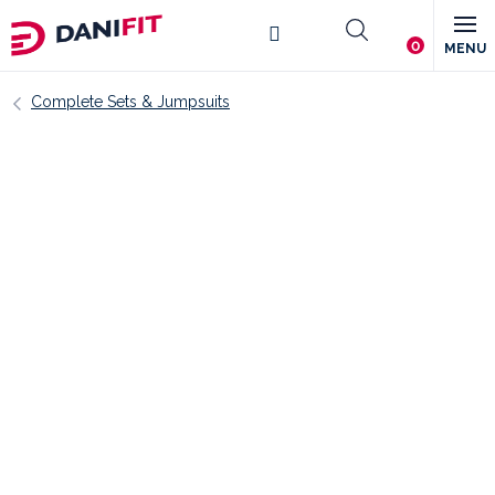
Skip
Shopping
to
content
cart
Complete Sets & Jumpsuits