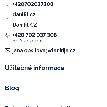
e
+420702037308
r
danifit.cz
Danifit CZ
+420 702 037 308
jana.obsilova
@
danirija.cz
Užitečné informace
Blog