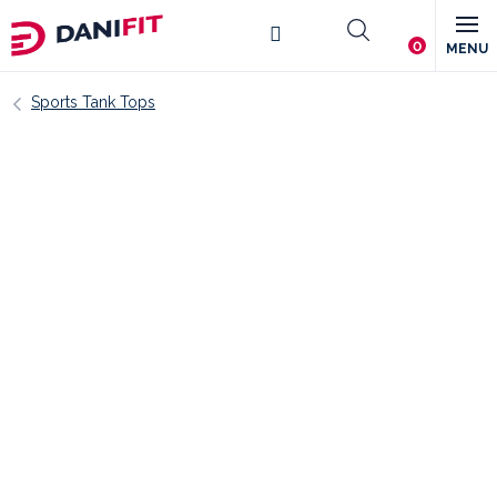
Skip
Shopping
to
content
cart
Sports Tank Tops