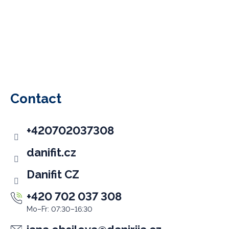
F
o
o
Contact
t
e
+420702037308
r
danifit.cz
Danifit CZ
+420 702 037 308