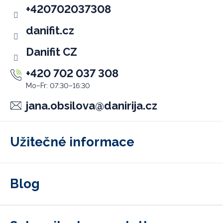
e
+420702037308
r
danifit.cz
Danifit CZ
+420 702 037 308
jana.obsilova
@
danirija.cz
Užitečné informace
Blog