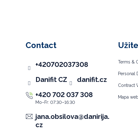
F
o
o
Contact
Užit
t
e
Terms & C
+420702037308
r
Personal D
Danifit CZ
danifit.cz
Contract 
+420 702 037 308
Mapa we
jana.obsilova
@
danirija.
cz