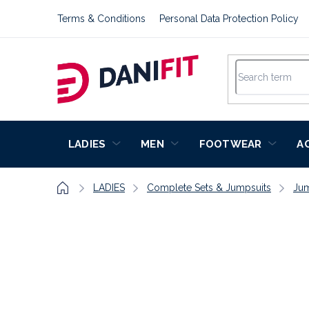
Skip
Terms & Conditions
Personal Data Protection Policy
to
content
LADIES
MEN
FOOTWEAR
A
Home
LADIES
Complete Sets & Jumpsuits
Jum