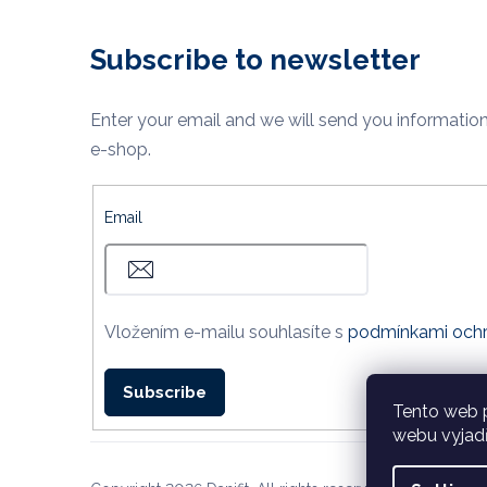
Subscribe to newsletter
Enter your email and we will send you informatio
e-shop.
Email
Vložením e-mailu souhlasíte s
podmínkami ochr
Subscribe
Tento web 
webu vyjadř