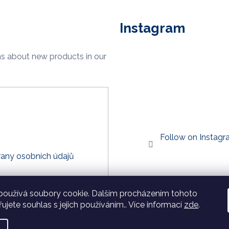
Instagram
ns about new products in our
Follow on Instag
any osobních údajů
používá soubory cookie. Dalším procházením tohoto
ujete souhlas s jejich používáním.. Více informací
zde
.